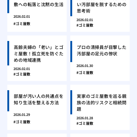
敷への転落と沈黙の生活
い汚部屋を脱するための
思考術
2026.02.01
2026.02.01
ゴミ屋敷
ゴミ屋敷
高齢夫婦の「老い」とゴ
プロの清掃員が目撃した
ミ屋敷！孤立死を防ぐた
汚部屋の足元の惨状
めの地域連携
2026.01.30
2026.02.01
ゴミ屋敷
ゴミ屋敷
部屋が汚い人の共通点を
実家のゴミ屋敷を巡る親
知り生活を整える方法
族の法的リスクと相続問
題
2026.01.29
2026.01.28
ゴミ屋敷
ゴミ屋敷