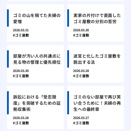
ゴミの山を隔てた夫婦の
実家の片付けで直面した
愛憎
ゴミ屋敷の分別の苦労
2026.03.31
2026.03.30
ゴミ屋敷
ゴミ屋敷
部屋が汚い人の共通点に
迷宮と化したゴミ屋敷を
見る物の管理と優先順位
脱出する法
2026.03.30
2026.03.28
ゴミ屋敷
ゴミ屋敷
訴訟における「受忍限
ゴミのない部屋で再び笑
度」を突破するための証
い合うために！夫婦の再
拠収集術
生への最終章
2026.03.28
2026.03.27
ゴミ屋敷
ゴミ屋敷