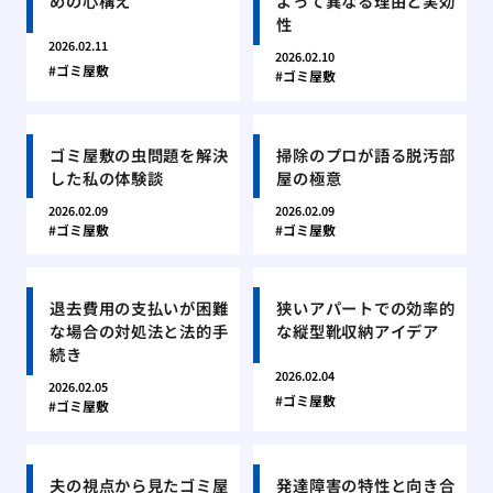
めの心構え
よって異なる理由と実効
性
2026.02.11
2026.02.10
ゴミ屋敷
ゴミ屋敷
ゴミ屋敷の虫問題を解決
掃除のプロが語る脱汚部
した私の体験談
屋の極意
2026.02.09
2026.02.09
ゴミ屋敷
ゴミ屋敷
退去費用の支払いが困難
狭いアパートでの効率的
な場合の対処法と法的手
な縦型靴収納アイデア
続き
2026.02.04
2026.02.05
ゴミ屋敷
ゴミ屋敷
夫の視点から見たゴミ屋
発達障害の特性と向き合