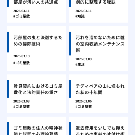
部屋が汚い人の共通点
劇的に整理する秘訣
2026.03.11
2026.03.11
ゴミ屋敷
知識
汚部屋の虫と決別するた
汚れを溜めないために靴
めの掃除技術
の室内収納メンテナンス
術
2026.03.10
2026.03.09
ゴミ屋敷
生活
賃貸契約におけるゴミ屋
テディベアの山に埋もれ
敷化と法的責任の重さ
た私の十年間
2026.03.08
2026.03.06
ゴミ屋敷
ゴミ屋敷
ゴミ屋敷の住人の精神状
退去費用を少しでも抑え
態と訴訟の心理的葛藤
るための事前の片付け術