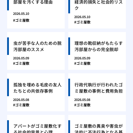
部屋を汚くする理由
経済的損失と社会的リス
ク
2026.05.10
2026.05.10
ゴミ屋敷
ゴミ屋敷
虫が苦手な人のための脱
理想の靴収納がもたらす
汚部屋のススメ
汚部屋からの完全脱却
2026.05.09
2026.05.09
ゴミ屋敷
ゴミ屋敷
孤独を埋める毛皮の友人
行政代執行が行われたゴ
たちとの共依存事例
ミ屋敷の事例と費用負担
2026.05.08
2026.05.08
ゴミ屋敷
ゴミ屋敷
アパートがゴミ屋敷化す
ゴミ屋敷の異臭や害虫が
る社会的背景と心理
法的に不法行為となる基