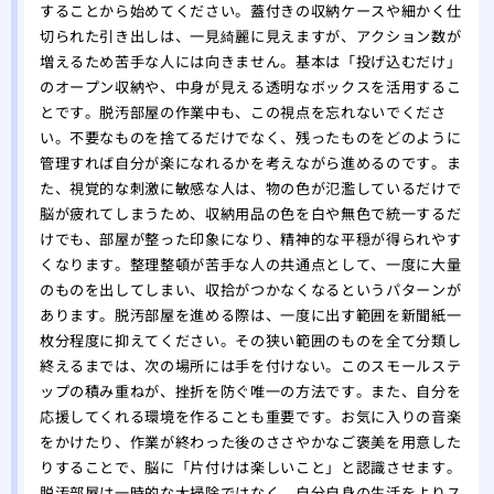
することから始めてください。蓋付きの収納ケースや細かく仕
切られた引き出しは、一見綺麗に見えますが、アクション数が
増えるため苦手な人には向きません。基本は「投げ込むだけ」
のオープン収納や、中身が見える透明なボックスを活用するこ
とです。脱汚部屋の作業中も、この視点を忘れないでくださ
い。不要なものを捨てるだけでなく、残ったものをどのように
管理すれば自分が楽になれるかを考えながら進めるのです。ま
た、視覚的な刺激に敏感な人は、物の色が氾濫しているだけで
脳が疲れてしまうため、収納用品の色を白や無色で統一するだ
けでも、部屋が整った印象になり、精神的な平穏が得られやす
くなります。整理整頓が苦手な人の共通点として、一度に大量
のものを出してしまい、収拾がつかなくなるというパターンが
あります。脱汚部屋を進める際は、一度に出す範囲を新聞紙一
枚分程度に抑えてください。その狭い範囲のものを全て分類し
終えるまでは、次の場所には手を付けない。このスモールステ
ップの積み重ねが、挫折を防ぐ唯一の方法です。また、自分を
応援してくれる環境を作ることも重要です。お気に入りの音楽
をかけたり、作業が終わった後のささやかなご褒美を用意した
りすることで、脳に「片付けは楽しいこと」と認識させます。
脱汚部屋は一時的な大掃除ではなく、自分自身の生活をよりス