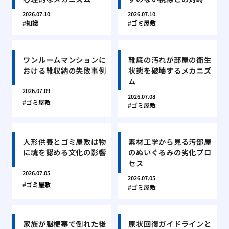
2026.07.10
2026.07.10
知識
ゴミ屋敷
ワンルームマンションに
靴底の汚れが部屋の衛生
おける靴収納の失敗事例
状態を破壊するメカニズ
ム
2026.07.09
2026.07.08
ゴミ屋敷
ゴミ屋敷
人形供養とゴミ屋敷は物
素材工学から見る汚部屋
に魂を認める文化の影響
のぬいぐるみの劣化プロ
セス
2026.07.05
2026.07.05
ゴミ屋敷
ゴミ屋敷
家族が脳梗塞で倒れた後
原状回復ガイドラインと