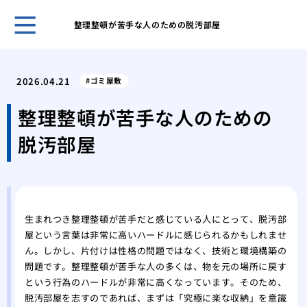
整理整頓が苦手な人のための脱汚部屋
ホー
大家
2026.04.21
ゴミ屋敷
退去
ある
整理整頓が苦手な人のための
制退
脱汚部屋
ゴミ
康被
ゴミ
ず何
ゴミ
生まれつき整理整頓が苦手だと感じている人にとって、脱汚部
すべ
屋という言葉は非常に高いハードルに感じられるかもしれませ
一軒
ん。しかし、片付けは性格の問題ではなく、技術と環境構築の
すべ
問題です。整理整頓が苦手な人の多くは、物を元の場所に戻す
汚部
という行為のハードルが非常に高くなっています。そのため、
相場
脱汚部屋を志すのであれば、まずは「究極に楽な収納」を意識