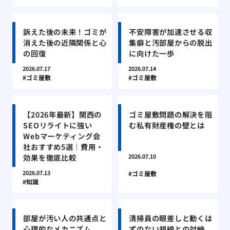
訴えた後の未来！ゴミが
不安障害が加速させる収
消えた後の近隣関係と心
集癖と汚部屋からの脱出
の回復
に向けた一歩
2026.07.17
2026.07.14
ゴミ屋敷
ゴミ屋敷
【2026年最新】関西の
ゴミ屋敷問題の解決を阻
SEOリライトに強い
む私有財産権の壁とは
Webマーケティング会
社おすすめ5選｜費用・
効果を徹底比較
2026.07.10
2026.07.13
ゴミ屋敷
知識
部屋が汚い人の共通点と
清掃員の眼差しと動くは
心理的なメカニズム
ずのない視線との対峙