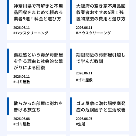
神奈川県で荷解きと不用
大阪府の空き家不用品回
品回収をまとめて頼める
収業者おすすめ5選！残
業者5選！料金と選び方
置物撤去の費用と選び方
2026.06.11
2026.06.11
ハウスクリーニング
ハウスクリーニング
孤独感という毒が汚部屋
期限間近の汚部屋引越し
を作る理由と社会的な繋
で学んだ教訓
がりによる回復
2026.06.11
2026.06.11
ゴミ屋敷
ゴミ屋敷
散らかった部屋に別れを
ゴミ屋敷に潜む脳梗塞発
告げる旅立ち
症の危険因子と生活改善
2026.06.08
2026.06.07
ゴミ屋敷
生活