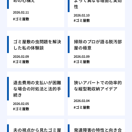
めの心構え
よって異なる理由と実効
性
2026.02.11
2026.02.10
ゴミ屋敷
ゴミ屋敷
ゴミ屋敷の虫問題を解決
掃除のプロが語る脱汚部
した私の体験談
屋の極意
2026.02.09
2026.02.09
ゴミ屋敷
ゴミ屋敷
退去費用の支払いが困難
狭いアパートでの効率的
な場合の対処法と法的手
な縦型靴収納アイデア
続き
2026.02.04
2026.02.05
ゴミ屋敷
ゴミ屋敷
夫の視点から見たゴミ屋
発達障害の特性と向き合