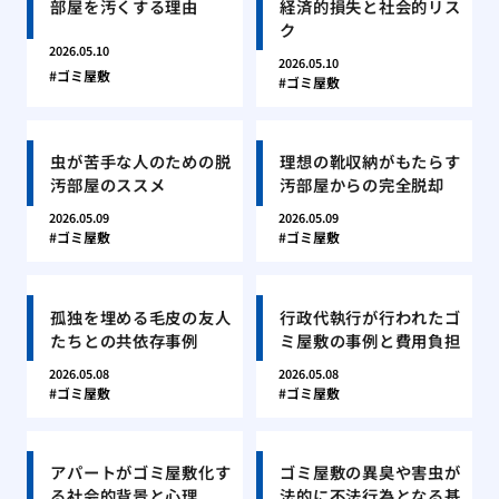
部屋を汚くする理由
経済的損失と社会的リス
ク
2026.05.10
2026.05.10
ゴミ屋敷
ゴミ屋敷
虫が苦手な人のための脱
理想の靴収納がもたらす
汚部屋のススメ
汚部屋からの完全脱却
2026.05.09
2026.05.09
ゴミ屋敷
ゴミ屋敷
孤独を埋める毛皮の友人
行政代執行が行われたゴ
たちとの共依存事例
ミ屋敷の事例と費用負担
2026.05.08
2026.05.08
ゴミ屋敷
ゴミ屋敷
アパートがゴミ屋敷化す
ゴミ屋敷の異臭や害虫が
る社会的背景と心理
法的に不法行為となる基