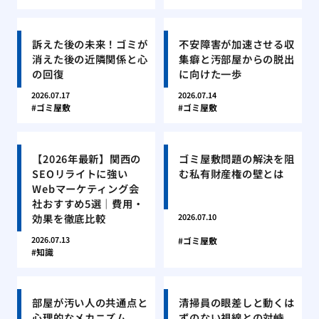
訴えた後の未来！ゴミが
不安障害が加速させる収
消えた後の近隣関係と心
集癖と汚部屋からの脱出
の回復
に向けた一歩
2026.07.17
2026.07.14
ゴミ屋敷
ゴミ屋敷
【2026年最新】関西の
ゴミ屋敷問題の解決を阻
SEOリライトに強い
む私有財産権の壁とは
Webマーケティング会
社おすすめ5選｜費用・
効果を徹底比較
2026.07.10
2026.07.13
ゴミ屋敷
知識
部屋が汚い人の共通点と
清掃員の眼差しと動くは
心理的なメカニズム
ずのない視線との対峙