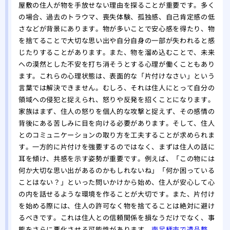
屋敷の住人が物を手放せない理由を探ることが重要です。多く
の場合、過去のトラウマ、喪失体験、孤独感、自己肯定感の低
さなどが背景にあります。物が多いことで安心感を得たり、物
を捨てることで大切な思い出や自分自身の一部が失われると感
じたりすることがあります。また、物を溜め込むことで、未来
への漠然とした不安を打ち消そうとする心理が働くこともあり
ます。これらの心理状態は、表面的な「片付けなさい」という
言葉では解決できません。むしろ、それは住人にとって自分の
領域への侵犯と捉えられ、怒りや反発を招くことになります。
家族はまず、住人の怒りを個人的な攻撃と捉えず、その感情の
背後にある苦しみに目を向ける必要があります。そして、住人
とのコミュニケーションの取り方を工夫することが求められま
す。一方的に片付けを強要するのではなく、まずは住人の話に
耳を傾け、共感を示す姿勢が重要です。例えば、「この物には
何か大切な思い出があるのかもしれないね」「何か困っている
ことはない？」といった問いかけから始め、住人が安心して心
の内を話せるような環境を作ることが大切です。また、片付け
を始める際には、住人の許可なく物を捨てることは絶対に避け
るべきです。これは住人との信頼関係を損なうだけでなく、事
態をさらに悪化させる可能性があります。
南足柄市で遺品整