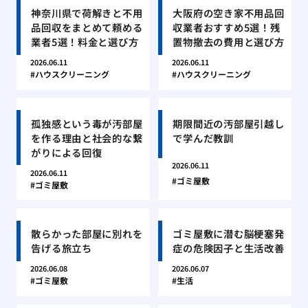
神奈川県で荷解きと不用
大阪府の空き家不用品回
品回収をまとめて頼める
収業者おすすめ5選！残
業者5選！料金と選び方
置物撤去の費用と選び方
2026.06.11
2026.06.11
ハウスクリーニング
ハウスクリーニング
孤独感という毒が汚部屋
期限間近の汚部屋引越し
を作る理由と社会的な繋
で学んだ教訓
がりによる回復
2026.06.11
2026.06.11
ゴミ屋敷
ゴミ屋敷
散らかった部屋に別れを
ゴミ屋敷に潜む脳梗塞発
告げる旅立ち
症の危険因子と生活改善
2026.06.08
2026.06.07
ゴミ屋敷
生活