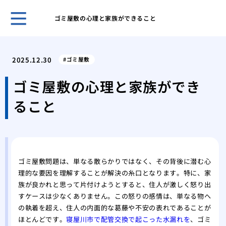
ゴミ屋敷の心理と家族ができること
ホー
大家
2025.12.30
ゴミ屋敷
退去
ある
ゴミ屋敷の心理と家族ができ
制退
ること
ゴミ
康被
ゴミ
ず何
ゴミ
ゴミ屋敷問題は、単なる散らかりではなく、その背後に潜む心
すべ
理的な要因を理解することが解決の糸口となります。特に、家
一軒
族が良かれと思って片付けようとすると、住人が激しく怒り出
すべ
すケースは少なくありません。この怒りの感情は、単なる物へ
汚部
の執着を超え、住人の内面的な葛藤や不安の表れであることが
相場
ほとんどです。
寝屋川市で配管交換で起こった水漏れを
、ゴミ