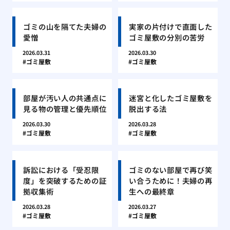
ゴミの山を隔てた夫婦の
実家の片付けで直面した
愛憎
ゴミ屋敷の分別の苦労
2026.03.31
2026.03.30
ゴミ屋敷
ゴミ屋敷
部屋が汚い人の共通点に
迷宮と化したゴミ屋敷を
見る物の管理と優先順位
脱出する法
2026.03.30
2026.03.28
ゴミ屋敷
ゴミ屋敷
訴訟における「受忍限
ゴミのない部屋で再び笑
度」を突破するための証
い合うために！夫婦の再
拠収集術
生への最終章
2026.03.28
2026.03.27
ゴミ屋敷
ゴミ屋敷