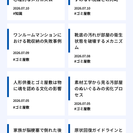
2026.07.10
2026.07.10
知識
ゴミ屋敷
ワンルームマンションに
靴底の汚れが部屋の衛生
おける靴収納の失敗事例
状態を破壊するメカニズ
ム
2026.07.09
2026.07.08
ゴミ屋敷
ゴミ屋敷
人形供養とゴミ屋敷は物
素材工学から見る汚部屋
に魂を認める文化の影響
のぬいぐるみの劣化プロ
セス
2026.07.05
2026.07.05
ゴミ屋敷
ゴミ屋敷
家族が脳梗塞で倒れた後
原状回復ガイドラインと