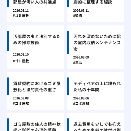
部屋が汚い人の共通点
劇的に整理する秘訣
2026.03.11
2026.03.11
ゴミ屋敷
知識
汚部屋の虫と決別するた
汚れを溜めないために靴
めの掃除技術
の室内収納メンテナンス
術
2026.03.10
2026.03.09
ゴミ屋敷
生活
賃貸契約におけるゴミ屋
テディベアの山に埋もれ
敷化と法的責任の重さ
た私の十年間
2026.03.08
2026.03.06
ゴミ屋敷
ゴミ屋敷
ゴミ屋敷の住人の精神状
退去費用を少しでも抑え
態と訴訟の心理的葛藤
るための事前の片付け術