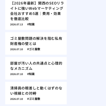
【2026年最新】関西のSEOリラ
イトに強いWebマーケティング
会社おすすめ5選｜費用・効果
を徹底比較
知識
2026.07.13
ゴミ屋敷問題の解決を阻む私有
財産権の壁とは
ゴミ屋敷
2026.07.10
部屋が汚い人の共通点と心理的
なメカニズム
知識
2026.07.10
清掃員の眼差しと動くはずのな
い視線との対峙
ゴミ屋敷
2026.07.10