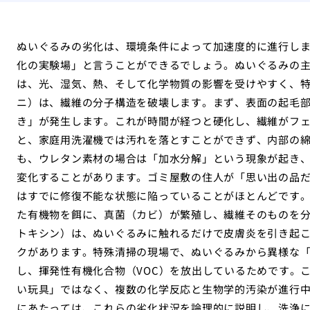
ぬいぐるみの劣化は、環境条件によって加速度的に進行し
化の実験場」と言うことができるでしょう。ぬいぐるみの
は、光、湿気、熱、そして化学物質の影響を受けやすく、
ニ）は、繊維の分子構造を破壊します。まず、表面の起毛
き」が発生します。これが時間が経つと硬化し、繊維がフ
と、家庭用洗濯機では汚れを落とすことができず、内部の
も、ウレタン素材の場合は「加水分解」という現象が起き
変化することがあります。ゴミ屋敷の住人が「思い出の品
はすでに修復不能な状態に陥っていることがほとんどです
た有機物を餌に、真菌（カビ）が繁殖し、繊維そのものを
トキシン）は、ぬいぐるみに触れるだけで皮膚炎を引き起
クがあります。特殊清掃の現場で、ぬいぐるみから異様な
し、揮発性有機化合物（VOC）を放出しているためです。
い玩具」ではなく、複数の化学反応と生物学的汚染が進行
にあたっては、これらの劣化状況を論理的に説明し、洗浄