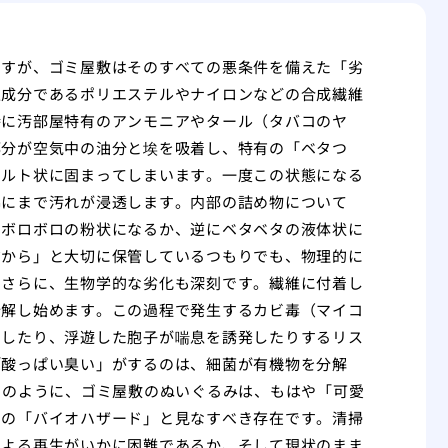
ますが、ゴミ屋敷はそのすべての悪条件を備えた「劣
主成分であるポリエステルやナイロンなどの合成繊維
特に汚部屋特有のアンモニアやタール（タバコのヤ
部分が空気中の油分と埃を吸着し、特有の「ベタつ
ェルト状に固まってしまいます。一度この状態になる
綿にまで汚れが浸透します。内部の詰め物について
、ボロボロの粉状になるか、逆にベタベタの液体状に
だから」と大切に保管しているつもりでも、物理的に
。さらに、生物学的な劣化も深刻です。繊維に付着し
分解し始めます。この過程で発生するカビ毒（マイコ
こしたり、浮遊した胞子が喘息を誘発したりするリス
「酸っぱい臭い」がするのは、細菌が有機物を分解
このように、ゴミ屋敷のぬいぐるみは、もはや「可愛
中の「バイオハザード」と見なすべき存在です。清掃
による再生がいかに困難であるか、そして現状のまま