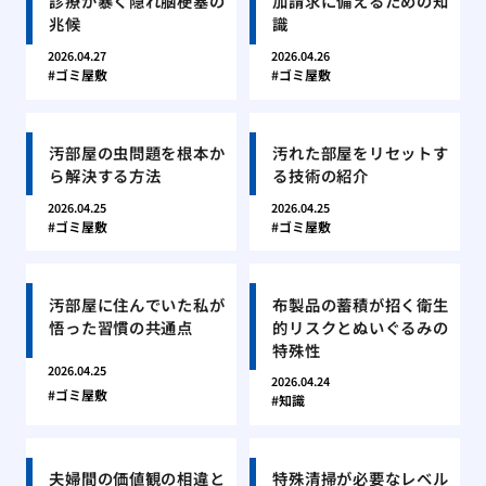
診療が暴く隠れ脳梗塞の
加請求に備えるための知
兆候
識
2026.04.27
2026.04.26
ゴミ屋敷
ゴミ屋敷
汚部屋の虫問題を根本か
汚れた部屋をリセットす
ら解決する方法
る技術の紹介
2026.04.25
2026.04.25
ゴミ屋敷
ゴミ屋敷
汚部屋に住んでいた私が
布製品の蓄積が招く衛生
悟った習慣の共通点
的リスクとぬいぐるみの
特殊性
2026.04.25
2026.04.24
ゴミ屋敷
知識
夫婦間の価値観の相違と
特殊清掃が必要なレベル