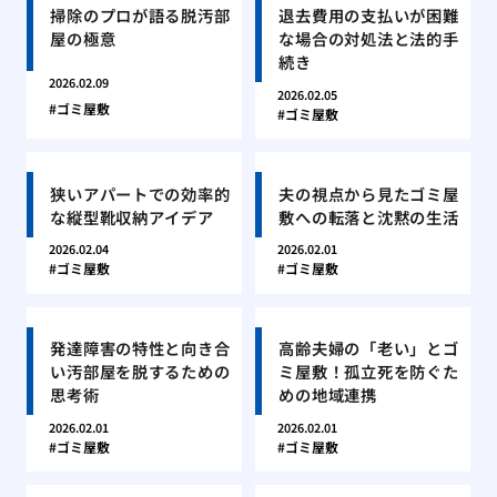
掃除のプロが語る脱汚部
退去費用の支払いが困難
屋の極意
な場合の対処法と法的手
続き
2026.02.09
2026.02.05
ゴミ屋敷
ゴミ屋敷
狭いアパートでの効率的
夫の視点から見たゴミ屋
な縦型靴収納アイデア
敷への転落と沈黙の生活
2026.02.04
2026.02.01
ゴミ屋敷
ゴミ屋敷
発達障害の特性と向き合
高齢夫婦の「老い」とゴ
い汚部屋を脱するための
ミ屋敷！孤立死を防ぐた
思考術
めの地域連携
2026.02.01
2026.02.01
ゴミ屋敷
ゴミ屋敷