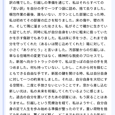
訳の塊でした。引越しの準備を通じて、私はそれらすべての
「言い訳」を自分の手で一つずつ袋に詰め、捨て去りました。
梱包作業の最後、誰もいない、ガランとした部屋に立った時、
私は初めてその部屋の広さを知りました。床の傷や、壁の汚
れ、そして隅に溜まった埃さえも、私がそこで確かに生きてい
た証でしたが、同時に私が自分自身をいかに粗末に扱っていた
かを示す傷跡でもありました。私は床に手をつき、これまで自
分を守ってくれた（あるいは閉じ込めてくれた）箱に対して、
小さく「ありがとう」と言いました。汚部屋からの引越しは、
単なる住場所の変更ではなく、精神的な脱皮のプロセスでし
た。新居へ向かうトラックの中で、私は空っぽの自分の手を見
つめました。何も持っていない、しかし、これから何を掴むこ
ともできる自由な手です。新居の鍵を開ける時、私は自分自身
に対して一つの約束をしました。それは、自分自身を大切にす
る空間を、二度と手放さないということです。窓から差し込む
新しい光は、私の未来を祝福してくれているように感じまし
た。過去の自分を置いてきたあの部屋には、もう戻ることはあ
りません。引越しという荒療治を経て、私はようやく、自分自
身の足で人生を歩み始める準備が整ったのです。重い荷物を捨
てた私の体は、驚くほど軽く、どこまでも行けるような気がし