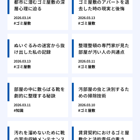
都市に潜むゴミ屋敷の深
ゴミ屋敷のアパートを退
層心理に迫る
去した時の現実と後悔
2026.03.14
2026.03.13
ゴミ屋敷
ゴミ屋敷
ぬいぐるみの迷宮から抜
整理整頓の専門家が見た
け出した私の記録
部屋が汚い人の共通点
2026.03.13
2026.03.11
ゴミ屋敷
ゴミ屋敷
部屋の中に散らばる靴を
汚部屋の虫と決別するた
劇的に整理する秘訣
めの掃除技術
2026.03.11
2026.03.10
知識
ゴミ屋敷
汚れを溜めないために靴
賃貸契約におけるゴミ屋
の室内収納メンテナンス
敷化と法的責任の重さ