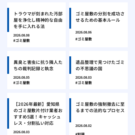
トラウマが刻まれた汚部
ゴミ屋敷の分別を成功さ
屋を浄化し精神的な自由
せるための基本ルール
を手に入れる法
2026.08.06
2026.08.08
ゴミ屋敷
ゴミ屋敷
異臭と害虫に抗う隣人た
遺品整理で見つけたゴミ
ちの裁判記録と執念
の不思議の国
2026.08.05
2026.08.03
ゴミ屋敷
ゴミ屋敷
【2026年最新】愛知県
ゴミ屋敷の強制撤去に至
のゴミ屋敷片付け業者お
るまでの法的なプロセス
すすめ5選！キャッシュ
レス・分割払い対応
2026.08.02
2026.08.03
知識