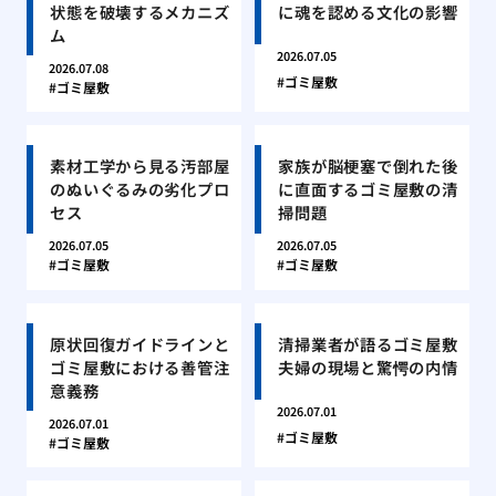
状態を破壊するメカニズ
に魂を認める文化の影響
ム
2026.07.05
2026.07.08
ゴミ屋敷
ゴミ屋敷
素材工学から見る汚部屋
家族が脳梗塞で倒れた後
のぬいぐるみの劣化プロ
に直面するゴミ屋敷の清
セス
掃問題
2026.07.05
2026.07.05
ゴミ屋敷
ゴミ屋敷
原状回復ガイドラインと
清掃業者が語るゴミ屋敷
ゴミ屋敷における善管注
夫婦の現場と驚愕の内情
意義務
2026.07.01
2026.07.01
ゴミ屋敷
ゴミ屋敷