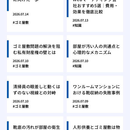
社おすすめ5選｜費用・
効果を徹底比較
2026.07.14
2026.07.13
ゴミ屋敷
知識
ゴミ屋敷問題の解決を阻
部屋が汚い人の共通点と
む私有財産権の壁とは
心理的なメカニズム
2026.07.10
2026.07.10
ゴミ屋敷
知識
清掃員の眼差しと動くは
ワンルームマンションに
ずのない視線との対峙
おける靴収納の失敗事例
2026.07.10
2026.07.09
ゴミ屋敷
ゴミ屋敷
靴底の汚れが部屋の衛生
人形供養とゴミ屋敷は物