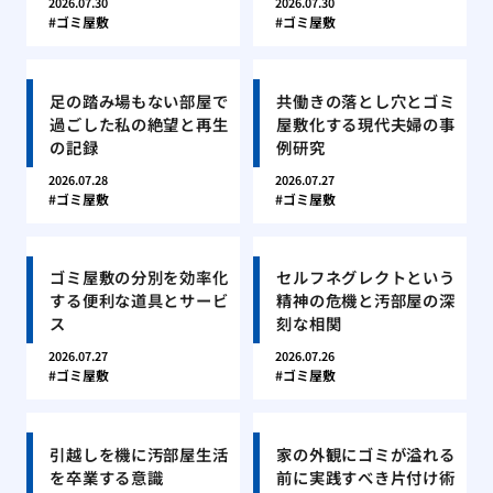
2026.07.30
2026.07.30
ゴミ屋敷
ゴミ屋敷
足の踏み場もない部屋で
共働きの落とし穴とゴミ
過ごした私の絶望と再生
屋敷化する現代夫婦の事
の記録
例研究
2026.07.28
2026.07.27
ゴミ屋敷
ゴミ屋敷
ゴミ屋敷の分別を効率化
セルフネグレクトという
する便利な道具とサービ
精神の危機と汚部屋の深
ス
刻な相関
2026.07.27
2026.07.26
ゴミ屋敷
ゴミ屋敷
引越しを機に汚部屋生活
家の外観にゴミが溢れる
を卒業する意識
前に実践すべき片付け術