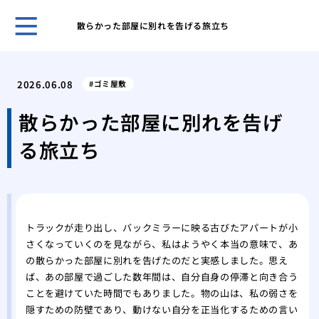
散らかった部屋に別れを告げる旅立ち
ホー
大家
2026.06.08
ゴミ屋敷
退去
ある
散らかった部屋に別れを告げ
制退
る旅立ち
ゴミ
康被
ゴミ
ず何
ゴミ
トラックが走り出し、バックミラーに映る古びたアパートが小
すべ
さくなっていくのを見ながら、私はようやく本当の意味で、あ
一軒
の散らかった部屋に別れを告げたのだと実感しました。思え
すべ
ば、あの部屋で過ごした数年間は、自分自身の停滞と向き合う
汚部
ことを避けていた時間でもありました。物の山は、私の弱さを
相場
隠すための防壁であり、動けない自分を正当化するための言い