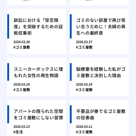
訴訟における「受忍限
ゴミのない部屋で再び笑
度」を突破するための証
い合うために！夫婦の再
拠収集術
生への最終章
2026.03.28
2026.03.27
ゴミ屋敷
ゴミ屋敷
スニーカーボックスに埋
脳梗塞を経験した私がゴ
もれた女性の再生物語
ミ屋敷と決別した理由
2026.03.24
2026.03.24
ゴミ屋敷
ゴミ屋敷
アパートの限られた空間
不要品が奏でるゴミ屋敷
をゴミ屋敷にしない習慣
の狂奏曲
2026.03.23
2026.03.21
生活
ゴミ屋敷