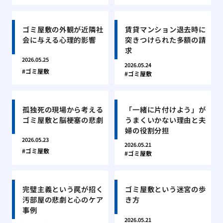
ゴミ屋敷の外観が近隣社
賃貸マンション退去時に
会に与える心理的影響
突きつけられた多額の請
求
2026.05.25
2026.05.24
ゴミ屋敷
ゴミ屋敷
孤独死の現場から考える
「一緒に片付けよう」が
ゴミ屋敷と脳梗塞の悲劇
うまくいかない理由と夫
婦の役割分担
2026.05.23
2026.05.21
ゴミ屋敷
ゴミ屋敷
完璧主義という罠が招く
ゴミ屋敷という迷宮の歩
汚部屋の悲劇と心のケア
き方
事例
2026.05.21