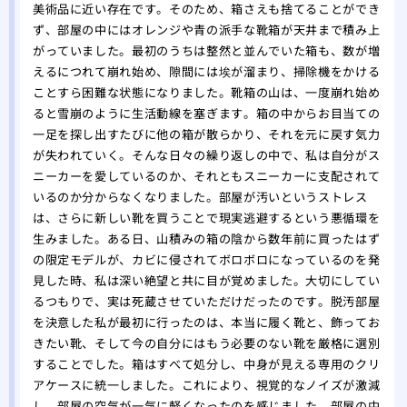
美術品に近い存在です。そのため、箱さえも捨てることができ
ず、部屋の中にはオレンジや青の派手な靴箱が天井まで積み上
がっていました。最初のうちは整然と並んでいた箱も、数が増
えるにつれて崩れ始め、隙間には埃が溜まり、掃除機をかける
ことすら困難な状態になりました。靴箱の山は、一度崩れ始め
ると雪崩のように生活動線を塞ぎます。箱の中からお目当ての
一足を探し出すたびに他の箱が散らかり、それを元に戻す気力
が失われていく。そんな日々の繰り返しの中で、私は自分がス
ニーカーを愛しているのか、それともスニーカーに支配されて
いるのか分からなくなりました。部屋が汚いというストレス
は、さらに新しい靴を買うことで現実逃避するという悪循環を
生みました。ある日、山積みの箱の陰から数年前に買ったはず
の限定モデルが、カビに侵されてボロボロになっているのを発
見した時、私は深い絶望と共に目が覚めました。大切にしてい
るつもりで、実は死蔵させていただけだったのです。脱汚部屋
を決意した私が最初に行ったのは、本当に履く靴と、飾ってお
きたい靴、そして今の自分にはもう必要のない靴を厳格に選別
することでした。箱はすべて処分し、中身が見える専用のクリ
アケースに統一しました。これにより、視覚的なノイズが激減
し、部屋の空気が一気に軽くなったのを感じました。部屋の中