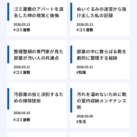
ゴミ屋敷のアパートを退
ぬいぐるみの迷宮から抜
去した時の現実と後悔
け出した私の記録
2026.03.13
2026.03.13
ゴミ屋敷
ゴミ屋敷
整理整頓の専門家が見た
部屋の中に散らばる靴を
部屋が汚い人の共通点
劇的に整理する秘訣
2026.03.11
2026.03.11
ゴミ屋敷
知識
汚部屋の虫と決別するた
汚れを溜めないために靴
めの掃除技術
の室内収納メンテナンス
術
2026.03.10
2026.03.09
ゴミ屋敷
生活