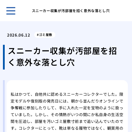
スニーカー収集が汚部屋を招く意外な落とし穴
ホー
大家
2026.06.12
ゴミ屋敷
退去
ある
スニーカー収集が汚部屋を招
制退
く意外な落とし穴
ゴミ
康被
ゴミ
ず何
ゴミ
私はかつて、自他共に認めるスニーカーコレクターでした。限
すべ
定モデルや復刻版の発売日には、朝から並んだりオンラインで
一軒
争奪戦に参加したりして、手に入れた一足を宝物のように扱っ
すべ
ていました。しかし、その情熱がいつの間にか私自身の生活空
汚部
間を圧迫し、部屋を汚いゴミ屋敷寸前まで追い込んでいたので
相場
す。コレクターにとって、靴は単なる履物ではなく、観賞用の