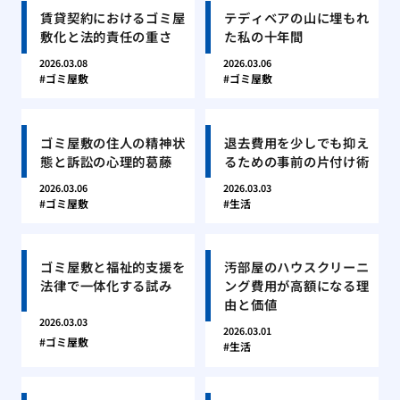
賃貸契約におけるゴミ屋
テディベアの山に埋もれ
敷化と法的責任の重さ
た私の十年間
2026.03.08
2026.03.06
ゴミ屋敷
ゴミ屋敷
ゴミ屋敷の住人の精神状
退去費用を少しでも抑え
態と訴訟の心理的葛藤
るための事前の片付け術
2026.03.06
2026.03.03
ゴミ屋敷
生活
ゴミ屋敷と福祉的支援を
汚部屋のハウスクリーニ
法律で一体化する試み
ング費用が高額になる理
由と価値
2026.03.03
2026.03.01
ゴミ屋敷
生活