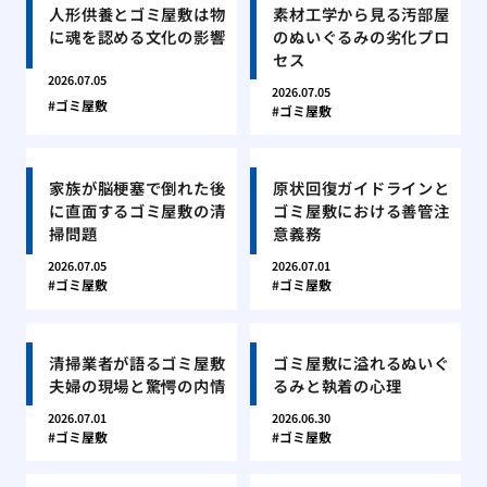
人形供養とゴミ屋敷は物
素材工学から見る汚部屋
に魂を認める文化の影響
のぬいぐるみの劣化プロ
セス
2026.07.05
2026.07.05
ゴミ屋敷
ゴミ屋敷
家族が脳梗塞で倒れた後
原状回復ガイドラインと
に直面するゴミ屋敷の清
ゴミ屋敷における善管注
掃問題
意義務
2026.07.05
2026.07.01
ゴミ屋敷
ゴミ屋敷
清掃業者が語るゴミ屋敷
ゴミ屋敷に溢れるぬいぐ
夫婦の現場と驚愕の内情
るみと執着の心理
2026.07.01
2026.06.30
ゴミ屋敷
ゴミ屋敷