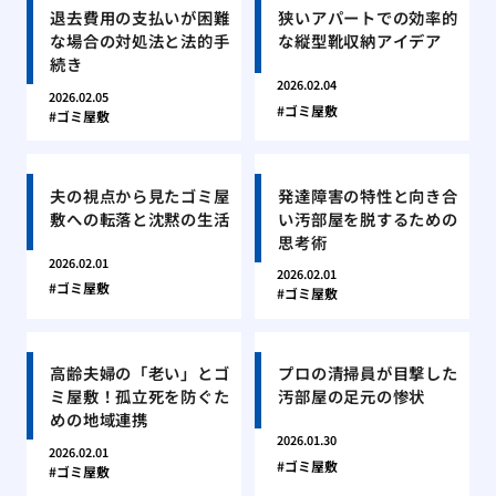
退去費用の支払いが困難
狭いアパートでの効率的
な場合の対処法と法的手
な縦型靴収納アイデア
続き
2026.02.04
2026.02.05
ゴミ屋敷
ゴミ屋敷
夫の視点から見たゴミ屋
発達障害の特性と向き合
敷への転落と沈黙の生活
い汚部屋を脱するための
思考術
2026.02.01
2026.02.01
ゴミ屋敷
ゴミ屋敷
高齢夫婦の「老い」とゴ
プロの清掃員が目撃した
ミ屋敷！孤立死を防ぐた
汚部屋の足元の惨状
めの地域連携
2026.01.30
2026.02.01
ゴミ屋敷
ゴミ屋敷