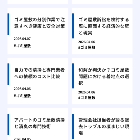
ゴミ屋敷の分別作業で注
ゴミ屋敷訴訟を検討する
意すべき健康と安全対策
際に直面する経済的な壁
と現実
2026.04.07
2026.04.06
ゴミ屋敷
ゴミ屋敷
自力での清掃と専門業者
和解か判決か？ゴミ屋敷
への依頼のコスト比較
問題における着地点の選
択
2026.04.06
2026.04.06
ゴミ屋敷
ゴミ屋敷
アパートのゴミ屋敷清掃
管理会社担当者が語る退
と消臭の専門技術
去トラブルの凄まじい現
場
2026.04.05