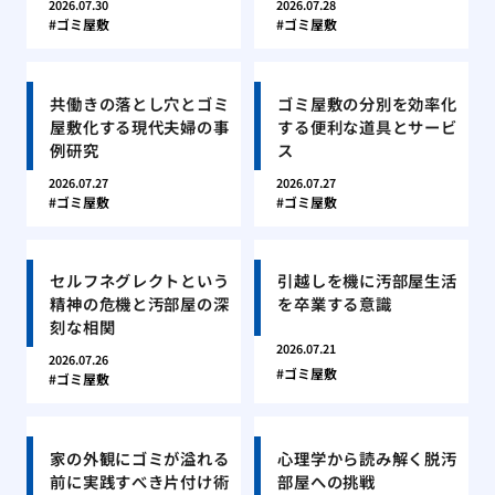
2026.07.30
2026.07.28
ゴミ屋敷
ゴミ屋敷
共働きの落とし穴とゴミ
ゴミ屋敷の分別を効率化
屋敷化する現代夫婦の事
する便利な道具とサービ
例研究
ス
2026.07.27
2026.07.27
ゴミ屋敷
ゴミ屋敷
セルフネグレクトという
引越しを機に汚部屋生活
精神の危機と汚部屋の深
を卒業する意識
刻な相関
2026.07.21
2026.07.26
ゴミ屋敷
ゴミ屋敷
家の外観にゴミが溢れる
心理学から読み解く脱汚
前に実践すべき片付け術
部屋への挑戦