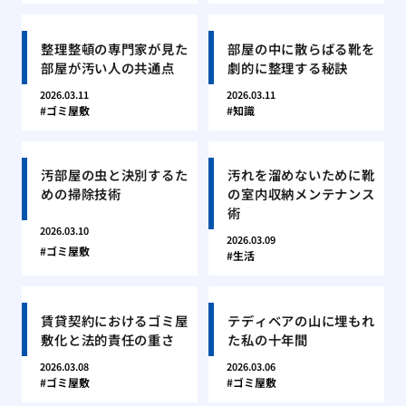
整理整頓の専門家が見た
部屋の中に散らばる靴を
部屋が汚い人の共通点
劇的に整理する秘訣
2026.03.11
2026.03.11
ゴミ屋敷
知識
汚部屋の虫と決別するた
汚れを溜めないために靴
めの掃除技術
の室内収納メンテナンス
術
2026.03.10
2026.03.09
ゴミ屋敷
生活
賃貸契約におけるゴミ屋
テディベアの山に埋もれ
敷化と法的責任の重さ
た私の十年間
2026.03.08
2026.03.06
ゴミ屋敷
ゴミ屋敷