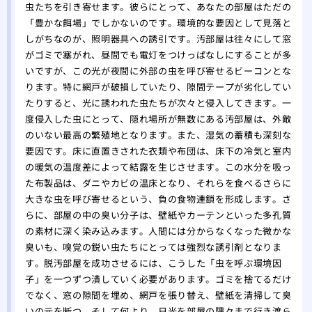
虫たちを引き寄せます。彼らにとって、あなたの部屋はただの
「豊かな餌場」でしかないのです。環境的な要因として見落と
しがちなのが、照明器具への誘引です。汚部屋は往々にして窓
がゴミで塞がれ、昼間でも電灯をつけっぱなしにすることが多
いですが、この光が夜間に外部の虫を呼び寄せるビーコンとな
ります。特に網戸が破損していたり、隙間テープが劣化してい
たりすると、光に誘われた虫たちが次々と侵入してきます。一
度侵入した虫にとって、隠れ場所が無数にある汚部屋は、外敵
のいない最高の繁殖地となります。また、湿気の蓄積も深刻な
要因です。床に直置きされた衣類や布団は、床下の冷気と室内
の暖気の温度差によって結露を生じさせます。この水分を吸っ
た布製品は、ダニやカビの温床となり、それらを食べるさらに
大きな虫を呼び寄せるという、負の食物連鎖を形成します。さ
らに、部屋の中の臭い分子は、壁紙やカーテンといった多孔質
の素材に深く染み込みます。人間には分からなくなった微かな
臭いも、嗅覚の鋭い虫たちにとっては強烈な誘引剤となりま
す。脱汚部屋を成功させるには、こうした「虫を呼ぶ環境因
子」を一つずつ潰していく必要があります。ゴミを捨てるだけ
でなく、窓の隙間を埋め、網戸を張り替え、壁紙を清掃して臭
いの元を断つ。そして何より、日光を部屋の隅々まで行き渡ら