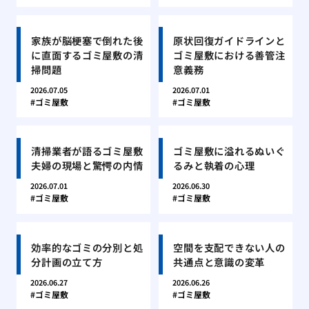
家族が脳梗塞で倒れた後
原状回復ガイドラインと
に直面するゴミ屋敷の清
ゴミ屋敷における善管注
掃問題
意義務
2026.07.05
2026.07.01
ゴミ屋敷
ゴミ屋敷
清掃業者が語るゴミ屋敷
ゴミ屋敷に溢れるぬいぐ
夫婦の現場と驚愕の内情
るみと執着の心理
2026.07.01
2026.06.30
ゴミ屋敷
ゴミ屋敷
効率的なゴミの分別と処
空間を支配できない人の
分計画の立て方
共通点と意識の変革
2026.06.27
2026.06.26
ゴミ屋敷
ゴミ屋敷