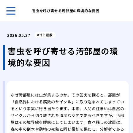
害虫を呼び寄せる汚部屋の環境的な要因
ホー
大家
2026.05.27
ゴミ屋敷
退去
ある
害虫を呼び寄せる汚部屋の環
制退
境的な要因
ゴミ
康被
ゴミ
ず何
ゴミ
なぜ汚部屋には虫が集まるのか。その答えを探ると、部屋が
すべ
「自然界における腐敗のサイクル」に取り込まれてしまってい
一軒
るという事実に行き当たります。本来、人間の住まいは自然の
すべ
サイクルから切り離された清潔な空間であるべきですが、汚部
汚部
屋はその境界線を曖昧にしてしまいます。食べ残しの放置は、
相場
森の中の倒木や動物の死骸と同じ役割を果たし、分解者である