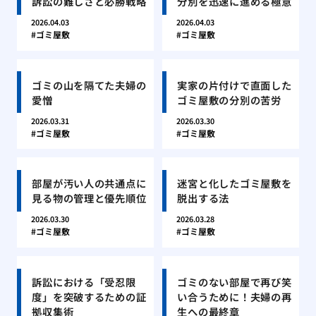
訴訟の難しさと必勝戦略
分別を迅速に進める極意
2026.04.03
2026.04.03
ゴミ屋敷
ゴミ屋敷
ゴミの山を隔てた夫婦の
実家の片付けで直面した
愛憎
ゴミ屋敷の分別の苦労
2026.03.31
2026.03.30
ゴミ屋敷
ゴミ屋敷
部屋が汚い人の共通点に
迷宮と化したゴミ屋敷を
見る物の管理と優先順位
脱出する法
2026.03.30
2026.03.28
ゴミ屋敷
ゴミ屋敷
訴訟における「受忍限
ゴミのない部屋で再び笑
度」を突破するための証
い合うために！夫婦の再
拠収集術
生への最終章