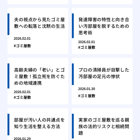
夫の視点から見たゴミ屋
発達障害の特性と向き合
敷への転落と沈黙の生活
い汚部屋を脱するための
思考術
2026.02.01
2026.02.01
ゴミ屋敷
ゴミ屋敷
高齢夫婦の「老い」とゴ
プロの清掃員が目撃した
ミ屋敷！孤立死を防ぐた
汚部屋の足元の惨状
めの地域連携
2026.01.30
2026.02.01
ゴミ屋敷
ゴミ屋敷
部屋が汚い人の共通点を
実家のゴミ屋敷を巡る親
知り生活を整える方法
族の法的リスクと相続問
題
2026.01.29