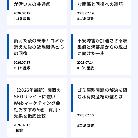
が汚い人の共通点
な関係と回復への道筋
2026.07.19
2026.07.19
ゴミ屋敷
ゴミ屋敷
訴えた後の未来！ゴミが
不安障害が加速させる収
消えた後の近隣関係と心
集癖と汚部屋からの脱出
の回復
に向けた一歩
2026.07.17
2026.07.14
ゴミ屋敷
ゴミ屋敷
【2026年最新】関西の
ゴミ屋敷問題の解決を阻
SEOリライトに強い
む私有財産権の壁とは
Webマーケティング会
社おすすめ5選｜費用・
効果を徹底比較
2026.07.10
2026.07.13
ゴミ屋敷
知識