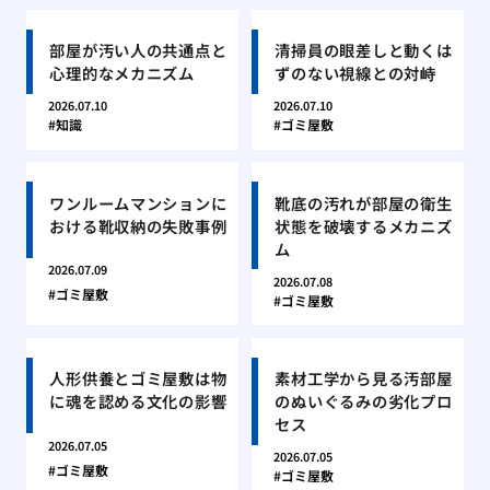
部屋が汚い人の共通点と
清掃員の眼差しと動くは
心理的なメカニズム
ずのない視線との対峙
2026.07.10
2026.07.10
知識
ゴミ屋敷
ワンルームマンションに
靴底の汚れが部屋の衛生
おける靴収納の失敗事例
状態を破壊するメカニズ
ム
2026.07.09
2026.07.08
ゴミ屋敷
ゴミ屋敷
人形供養とゴミ屋敷は物
素材工学から見る汚部屋
に魂を認める文化の影響
のぬいぐるみの劣化プロ
セス
2026.07.05
2026.07.05
ゴミ屋敷
ゴミ屋敷