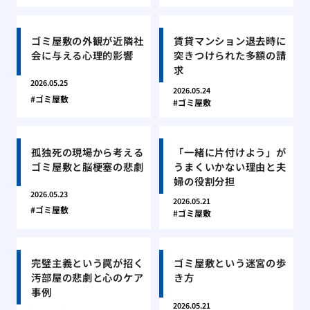
ゴミ屋敷の外観が近隣社
賃貸マンション退去時に
会に与える心理的影響
突きつけられた多額の請
求
2026.05.25
2026.05.24
ゴミ屋敷
ゴミ屋敷
孤独死の現場から考える
「一緒に片付けよう」が
ゴミ屋敷と脳梗塞の悲劇
うまくいかない理由と夫
婦の役割分担
2026.05.23
2026.05.21
ゴミ屋敷
ゴミ屋敷
完璧主義という罠が招く
ゴミ屋敷という迷宮の歩
汚部屋の悲劇と心のケア
き方
事例
2026.05.21