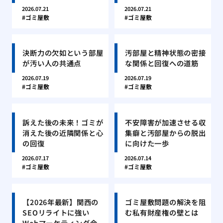
2026.07.21
2026.07.21
ゴミ屋敷
ゴミ屋敷
決断力の欠如という部屋
汚部屋と精神状態の密接
が汚い人の共通点
な関係と回復への道筋
2026.07.19
2026.07.19
ゴミ屋敷
ゴミ屋敷
訴えた後の未来！ゴミが
不安障害が加速させる収
消えた後の近隣関係と心
集癖と汚部屋からの脱出
の回復
に向けた一歩
2026.07.17
2026.07.14
ゴミ屋敷
ゴミ屋敷
【2026年最新】関西の
ゴミ屋敷問題の解決を阻
SEOリライトに強い
む私有財産権の壁とは
Webマーケティング会