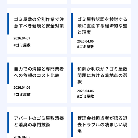
ゴミ屋敷の分別作業で注
ゴミ屋敷訴訟を検討する
意すべき健康と安全対策
際に直面する経済的な壁
と現実
2026.04.07
2026.04.06
ゴミ屋敷
ゴミ屋敷
自力での清掃と専門業者
和解か判決か？ゴミ屋敷
への依頼のコスト比較
問題における着地点の選
択
2026.04.06
2026.04.06
ゴミ屋敷
ゴミ屋敷
アパートのゴミ屋敷清掃
管理会社担当者が語る退
と消臭の専門技術
去トラブルの凄まじい現
場
2026.04.05