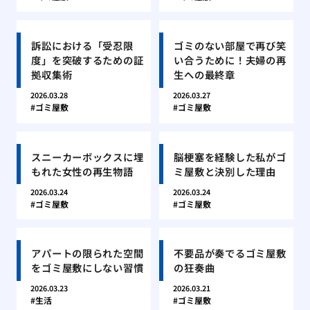
訴訟における「受忍限
ゴミのない部屋で再び笑
度」を突破するための証
い合うために！夫婦の再
拠収集術
生への最終章
2026.03.28
2026.03.27
ゴミ屋敷
ゴミ屋敷
スニーカーボックスに埋
脳梗塞を経験した私がゴ
もれた女性の再生物語
ミ屋敷と決別した理由
2026.03.24
2026.03.24
ゴミ屋敷
ゴミ屋敷
アパートの限られた空間
不要品が奏でるゴミ屋敷
をゴミ屋敷にしない習慣
の狂奏曲
2026.03.23
2026.03.21
生活
ゴミ屋敷