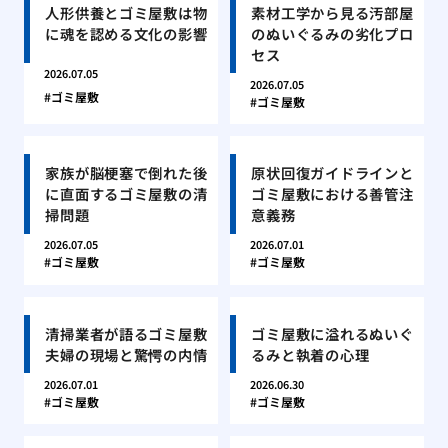
人形供養とゴミ屋敷は物
素材工学から見る汚部屋
に魂を認める文化の影響
のぬいぐるみの劣化プロ
セス
2026.07.05
2026.07.05
ゴミ屋敷
ゴミ屋敷
家族が脳梗塞で倒れた後
原状回復ガイドラインと
に直面するゴミ屋敷の清
ゴミ屋敷における善管注
掃問題
意義務
2026.07.05
2026.07.01
ゴミ屋敷
ゴミ屋敷
清掃業者が語るゴミ屋敷
ゴミ屋敷に溢れるぬいぐ
夫婦の現場と驚愕の内情
るみと執着の心理
2026.07.01
2026.06.30
ゴミ屋敷
ゴミ屋敷