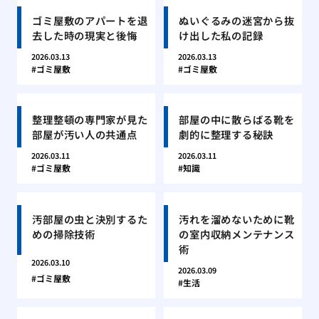
ゴミ屋敷のアパートを退
ぬいぐるみの迷宮から抜
去した時の現実と後悔
け出した私の記録
2026.03.13
2026.03.13
ゴミ屋敷
ゴミ屋敷
整理整頓の専門家が見た
部屋の中に散らばる靴を
部屋が汚い人の共通点
劇的に整理する秘訣
2026.03.11
2026.03.11
ゴミ屋敷
知識
汚部屋の虫と決別するた
汚れを溜めないために靴
めの掃除技術
の室内収納メンテナンス
術
2026.03.10
2026.03.09
ゴミ屋敷
生活