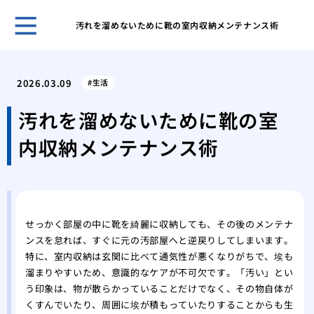
汚れを溜めないために靴の室内収納メンテナンス術
ホー
大家
2026.03.09
生活
退去
ある
汚れを溜めないために靴の室
制退
内収納メンテナンス術
ゴミ
康被
ゴミ
ず何
ゴミ
せっかく部屋の中に靴を綺麗に収納しても、その後のメンテナ
すべ
ンスを怠れば、すぐに元の汚部屋へと逆戻りしてしまいます。
一軒
特に、室内収納は玄関に比べて通気性が悪くなりがちで、埃も
すべ
溜まりやすいため、意識的なケアが不可欠です。「汚い」とい
汚部
う印象は、物が散らかっていることだけでなく、その物自体が
相場
くすんでいたり、周囲に埃が積もっていたりすることからも生