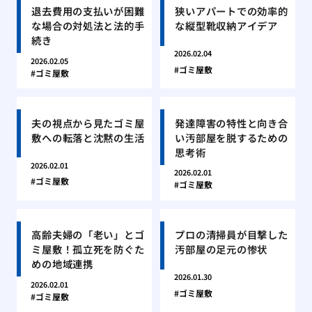
退去費用の支払いが困難
狭いアパートでの効率的
な場合の対処法と法的手
な縦型靴収納アイデア
続き
2026.02.04
2026.02.05
ゴミ屋敷
ゴミ屋敷
夫の視点から見たゴミ屋
発達障害の特性と向き合
敷への転落と沈黙の生活
い汚部屋を脱するための
思考術
2026.02.01
2026.02.01
ゴミ屋敷
ゴミ屋敷
高齢夫婦の「老い」とゴ
プロの清掃員が目撃した
ミ屋敷！孤立死を防ぐた
汚部屋の足元の惨状
めの地域連携
2026.01.30
2026.02.01
ゴミ屋敷
ゴミ屋敷