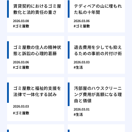
賃貸契約におけるゴミ屋
テディベアの山に埋もれ
敷化と法的責任の重さ
た私の十年間
2026.03.08
2026.03.06
ゴミ屋敷
ゴミ屋敷
ゴミ屋敷の住人の精神状
退去費用を少しでも抑え
態と訴訟の心理的葛藤
るための事前の片付け術
2026.03.06
2026.03.03
ゴミ屋敷
生活
ゴミ屋敷と福祉的支援を
汚部屋のハウスクリーニ
法律で一体化する試み
ング費用が高額になる理
由と価値
2026.03.03
2026.03.01
ゴミ屋敷
生活