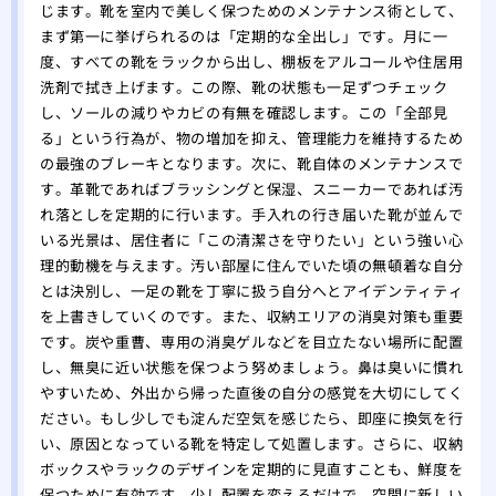
じます。靴を室内で美しく保つためのメンテナンス術として、
まず第一に挙げられるのは「定期的な全出し」です。月に一
度、すべての靴をラックから出し、棚板をアルコールや住居用
洗剤で拭き上げます。この際、靴の状態も一足ずつチェック
し、ソールの減りやカビの有無を確認します。この「全部見
る」という行為が、物の増加を抑え、管理能力を維持するため
の最強のブレーキとなります。次に、靴自体のメンテナンスで
す。革靴であればブラッシングと保湿、スニーカーであれば汚
れ落としを定期的に行います。手入れの行き届いた靴が並んで
いる光景は、居住者に「この清潔さを守りたい」という強い心
理的動機を与えます。汚い部屋に住んでいた頃の無頓着な自分
とは決別し、一足の靴を丁寧に扱う自分へとアイデンティティ
を上書きしていくのです。また、収納エリアの消臭対策も重要
です。炭や重曹、専用の消臭ゲルなどを目立たない場所に配置
し、無臭に近い状態を保つよう努めましょう。鼻は臭いに慣れ
やすいため、外出から帰った直後の自分の感覚を大切にしてく
ださい。もし少しでも淀んだ空気を感じたら、即座に換気を行
い、原因となっている靴を特定して処置します。さらに、収納
ボックスやラックのデザインを定期的に見直すことも、鮮度を
保つために有効です。少し配置を変えるだけで、空間に新しい