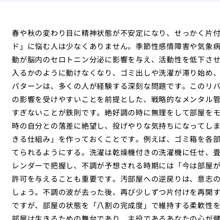
春や秋の変わり目に精神状態が不安定になり、せっかく片
ド」に悩む人は少なくありません。季節性感情障害や気象
動が脳内のセロトニン分泌に影響を与え、活動性を低下さ
入るかのように動けなくなり、ゴミ出しや洗濯が滞り始め
パターンは、多くの人が経験する深刻な問題です。このリ
の影響を受けやすいことを前提とした、戦略的なメンタル
すぎないことが鉄則です。絶好調の時に無理をして部屋を
時の自分との落差に絶望し、投げやりな気持ちになってし
きる仕組み」を作っておくことです。例えば、ゴミ箱を各
てられるようにする。洗濯は乾燥機付きの洗濯機に任せ、
レンダーで把握し、不調が予想される時期には「今は部屋
許可を与えることも重要です。汚部屋への逆戻りは、意志
しょう。不調の波が去った後、再び少しずつ片付けを再開
ですが、部屋の状態を「八割の完成度」で維持する柔軟性
部屋は生きるための舞台であり、主役であるあなたの心が