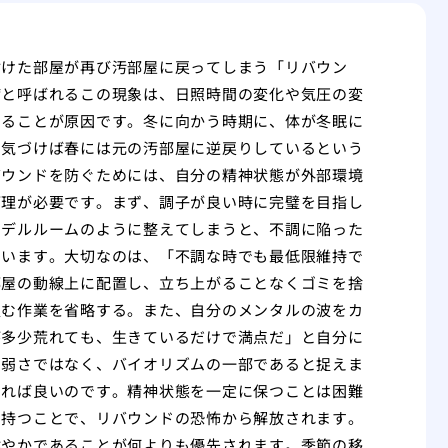
付けた部屋が再び汚部屋に戻ってしまう「リバウン
病と呼ばれるこの現象は、日照時間の変化や気圧の変
せることが原因です。冬に向かう時期に、体が冬眠に
、気づけば春には元の汚部屋に逆戻りしているという
バウンドを防ぐためには、自分の精神状態が外部環境
管理が必要です。まず、調子が良い時に完璧を目指し
モデルルームのように整えてしまうと、不調に陥った
まいます。大切なのは、「不調な時でも最低限維持で
部屋の動線上に配置し、立ち上がることなくゴミを捨
畳む作業を省略する。また、自分のメンタルの波をカ
が多少荒れても、生きているだけで満点だ」と自分に
の弱さではなく、バイオリズムの一部であると捉えま
すれば良いのです。精神状態を一定に保つことは困難
を持つことで、リバウンドの恐怖から解放されます。
健やかであることが何よりも優先されます。季節の移